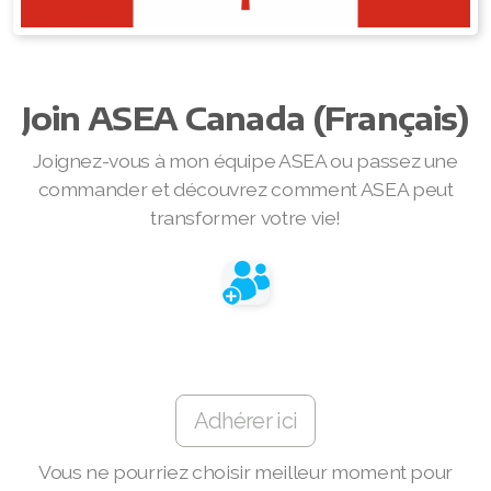
RENUADVANCED FOAMING CLEANSER
Buy ASEA Redox Clay Mask
Join ASEA Canada (Français)
REDOXEnergy
Joignez-vous à mon équipe ASEA ou passez une
REDOXMood
commander et découvrez comment ASEA peut
transformer votre vie!
REDOXMind
ASEA VIA OMEGA
ASEA VIA BIOME
ASEA VIA SOURCE
Adhérer ici
ASEA VIA LIFEMAX
Vous ne pourriez choisir meilleur moment pour