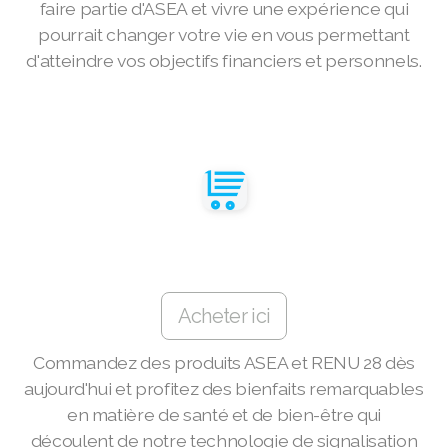
faire partie d'ASEA et vivre une expérience qui
pourrait changer votre vie en vous permettant
Join ASEA Australia (English)
d'atteindre vos objectifs financiers et personnels.
Join ASEA Australia (中文(澳洲)
Join ASEA Austria (Deutsch)
Join ASEA Belgium (Français)
Join ASEA Belgium (Nederlands)
Join ASEA Canada (English)
Join ASEA Canada (Français)
Acheter ici
JOIN ASEA Croatia (Hrvatski)
Commandez des produits ASEA et RENU 28 dès
aujourd'hui et profitez des bienfaits remarquables
Join ASEA Czech Republic (Čeština)
en matière de santé et de bien-être qui
Join ASEA Denmark (Dansk)
découlent de notre technologie de signalisation