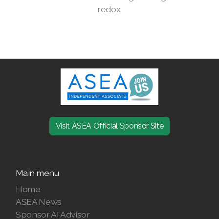
redox.
Join ASEA Finland (Suomi)
Join ASEA France (Français)
Join ASEA Germany (Deutsch)
Join ASEA Hong Kong (English)
Join ASEA Hong Kong (中文)
Join ASEA Hungary (Magyar)
Visit ASEA Official Sponsor Site
Join ASEA Ireland (English)
Join ASEA Italy (Italiano)
Main menu
Join ASEA Malaysia (Bahasa Malaysia)
Home
ASEA News
Join ASEA Malaysia (English)
Sponsor AI Advisor