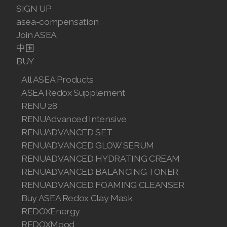
SIGN UP
Join ASEA Malaysia (中文)
asea-compensation
Join ASEA
Join ASEA Mexico (Español)
中国
Join ASEA Netherlands (Nederlands)
BUY
All ASEA Products
Join ASEA New Zealand (English)
ASEA Redox Supplement
Join ASEA Norway (Norsk)
RENU 28
RENUAdvanced Intensive
Join ASEA Philippines (English)
RENUADVANCED SET
RENUADVANCED GLOW SERUM
Join ASEA Poland (English)
RENUADVANCED HYDRATING CREAM
Join ASEA Portugal (Português)
RENUADVANCED BALANCING TONER
RENUADVANCED FOAMING CLEANSER
Join ASEA Romania (Română)
Buy ASEA Redox Clay Mask
REDOXEnergy
Join ASEA Singapore (English)
REDOXMood