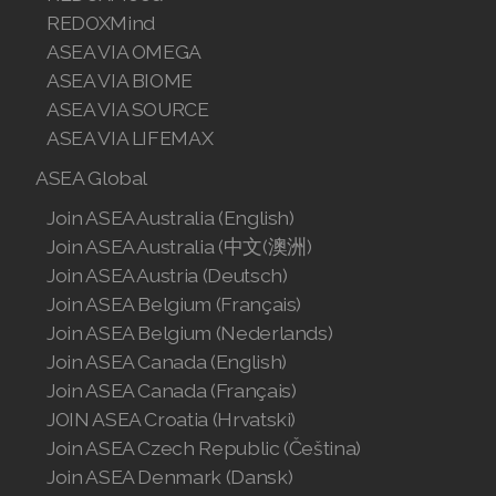
Join ASEA Slovakia (Slovenský)
REDOXMind
ASEA VIA OMEGA
Join ASEA Slovenia (Slovenščina)
ASEA VIA BIOME
ASEA VIA SOURCE
Join ASEA Spain (Español)
ASEA VIA LIFEMAX
Join ASEA Sweden (Svenska)
ASEA Global
Join ASEA Switzerland (Deutsch)
Join ASEA Australia (English)
Join ASEA Australia (中文(澳洲)
Join ASEA Switzerland (Français)
Join ASEA Austria (Deutsch)
Join ASEA Belgium (Français)
Join ASEA Taiwan (中文)
Join ASEA Belgium (Nederlands)
Join ASEA Thailand (ไทย)
Join ASEA Canada (English)
Join ASEA Canada (Français)
Join ASEA United Kingdom (English)
JOIN ASEA Croatia (Hrvatski)
Join ASEA Czech Republic (Čeština)
Join ASEA United States (English)
Join ASEA Denmark (Dansk)