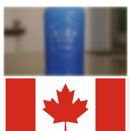
All ASEA Products
ASEA Redox Supplement
RENU 28
RENUAdvanced Intensive
RENUADVANCED SET
RENUADVANCED GLOW SERUM
RENUADVANCED HYDRATING CREAM
RENUADVANCED BALANCING TONER