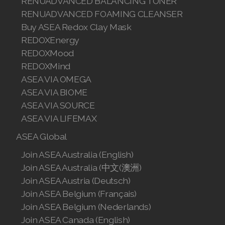
RENUADVANCED BALANCING TONER
Join ASEA Slovakia (Slovenský)
RENUADVANCED FOAMING CLEANSER
Buy ASEA Redox Clay Mask
Join ASEA Slovenia (Slovenščina)
REDOXEnergy
REDOXMood
Join ASEA Spain (Español)
REDOXMind
Join ASEA Sweden (Svenska)
ASEA VIA OMEGA
ASEA VIA BIOME
Join ASEA Switzerland (Deutsch)
ASEA VIA SOURCE
ASEA VIA LIFEMAX
Join ASEA Switzerland (Français)
ASEA Global
Join ASEA Taiwan (中文)
Join ASEA Australia (English)
Join ASEA Thailand (ไทย)
Join ASEA Australia (中文(澳洲)
Join ASEA Austria (Deutsch)
Join ASEA United Kingdom (English)
Join ASEA Belgium (Français)
Join ASEA Belgium (Nederlands)
Join ASEA United States (English)
Join ASEA Canada (English)