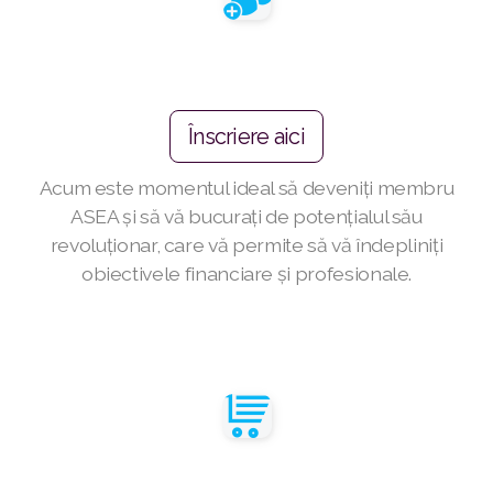
Join ASEA Australia (English)
Join ASEA Australia (中文(澳洲)
Înscriere aici
Join ASEA Austria (Deutsch)
Acum este momentul ideal să deveniți membru
Join ASEA Belgium (Français)
ASEA și să vă bucurați de potențialul său
Join ASEA Belgium (Nederlands)
revoluționar, care vă permite să vă îndepliniți
obiectivele financiare și profesionale.
Join ASEA Canada (English)
Join ASEA Canada (Français)
JOIN ASEA Croatia (Hrvatski)
Join ASEA Czech Republic (Čeština)
Join ASEA Denmark (Dansk)