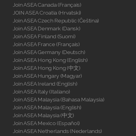
Join ASEA United States (Español)
Join ASEA Canada (Français)
JOIN ASEA Croatia (Hrvatski)
Join ASEA Czech Republic (Čeština)
Join ASEA Denmark (Dansk)
Join ASEA Finland (Suomi)
Join ASEA France (Français)
Join ASEA Germany (Deutsch)
Join ASEA Hong Kong (English)
Join ASEA Hong Kong (中文)
Join ASEA Hungary (Magyar)
Join ASEA Ireland (English)
Join ASEA Italy (Italiano)
Join ASEA Malaysia (Bahasa Malaysia)
Join ASEA Malaysia (English)
Join ASEA Malaysia (中文)
Join ASEA Mexico (Español)
Join ASEA Netherlands (Nederlands)