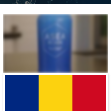
All ASEA Products
ASEA Redox Supplement
RENU 28
RENUAdvanced Intensive
RENUADVANCED SET
RENUADVANCED GLOW SERUM
RENUADVANCED HYDRATING CREAM
RENUADVANCED BALANCING TONER