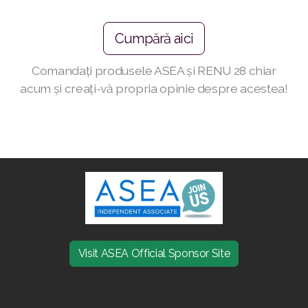
Join ASEA Finland (Suomi)
Cumpără aici
Join ASEA France (Français)
Comandați produsele ASEA și RENU 28 chiar
Join ASEA Germany (Deutsch)
acum și creați-vă propria opinie despre acestea!
Join ASEA Hong Kong (English)
Join ASEA Hong Kong (中文)
Join ASEA Hungary (Magyar)
Join ASEA Ireland (English)
Join ASEA Italy (Italiano)
Visit ASEA Official Sponsor Site
Join ASEA Malaysia (Bahasa Malaysia)
Join ASEA Malaysia (English)