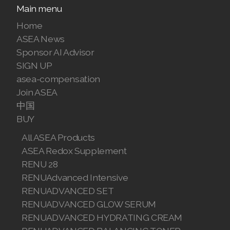
Main menu
Join ASEA Malaysia (中文)
Home
Join ASEA Mexico (Español)
ASEA News
Sponsor AI Advisor
Join ASEA Netherlands (Nederlands)
SIGN UP
asea-compensation
Join ASEA New Zealand (English)
Join ASEA
Join ASEA Norway (Norsk)
中国
BUY
Join ASEA Philippines (English)
All ASEA Products
Join ASEA Poland (English)
ASEA Redox Supplement
RENU 28
Join ASEA Portugal (Português)
RENUAdvanced Intensive
RENUADVANCED SET
Join ASEA Romania (Română)
RENUADVANCED GLOW SERUM
Join ASEA Singapore (English)
RENUADVANCED HYDRATING CREAM