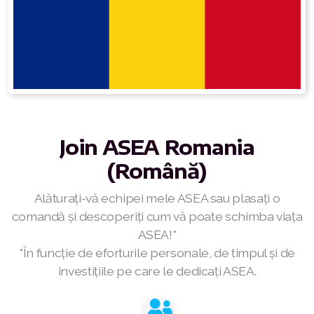
RENUADVANCED FOAMING CLEANSER
Buy ASEA Redox Clay Mask
REDOXEnergy
REDOXMood
Join
ASEA Romania
REDOXMind
(Română)
ASEA VIA OMEGA
Alăturați-vă echipei mele ASEA sau plasați o
ASEA VIA BIOME
comandă și descoperiți cum vă poate schimba viața
ASEA!*
ASEA VIA SOURCE
*În funcție de eforturile personale, de timpul și de
ASEA VIA LIFEMAX
investițiile pe care le dedicați ASEA.